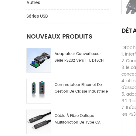
Autres
Séries USB
DÉTA
NOUVEAUX PRODUITS
Dtech
1. Inte
Adaptateur Convertisseur
2. Conc
Série RS232 Vers TTL DTECH
3. le 
IOT9005
concep
4. uti
Commutateur Ethernet De
d'assoc
Gestion De Classe Industrielle
5. ado
4 8 16 Ports Fabricant De
6.2.0 
Commutateurs De Réseau
7. Il s
Industriel
les PS
Câble À Fibre Optique
Multifonction De Type CA
Mâle A Mâle. Données Par
Fibre Optique Multifonction.