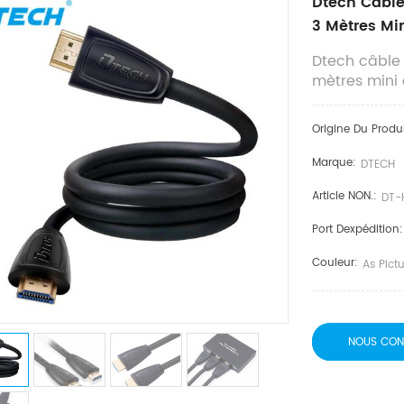
Dtech Câble
3 Mètres Mi
Dtech câble
mètres mini
Origine Du Produi
Marque:
DTECH
Article NON.:
DT-
Port Dexpédition:
Couleur:
As Pict
NOUS CON