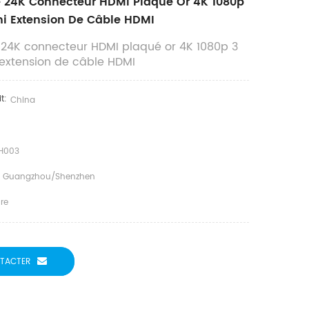
 24K Connecteur HDMI Plaqué Or 4K 1080p
ni Extension De Câble HDMI
 24K connecteur HDMI plaqué or 4K 1080p 3
 extension de câble HDMI
t:
China
H003
Guangzhou/shenzhen
ure
TACTER