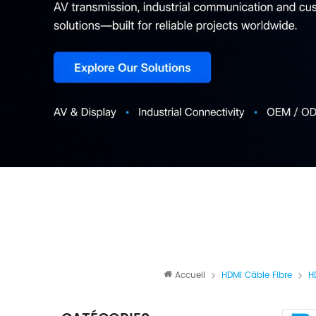
Accueil
HDMI Câble Fibre
H