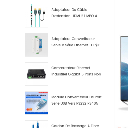
Adaptateur De Câble
D'extension HDMI 2.1 MPO À
Fibre Optique 8K
Adaptateur Convertisseur
Serveur Série Ethernet TCP/IP
RS422/RS485 Vers TCP/IP
Commutateur Ethernet
Industriel Gigabit 5 Ports Non
Administrable Plug And Play
Module Convertisseur De Port
Série USB Vers RS232 RS485
Avec Bouton-Poussoir
(bornier)
Cordon De Brassage À Fibre