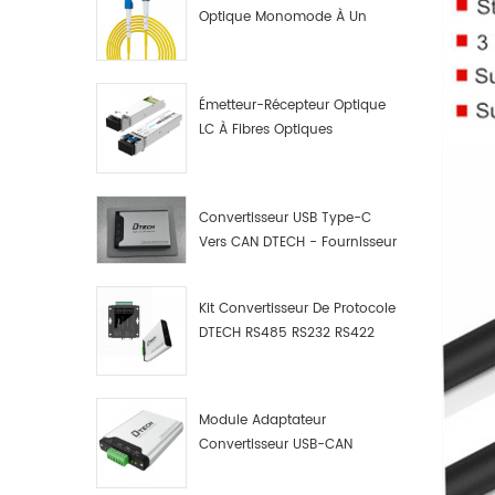
Optique Monomode À Un
Seul Cœur LC UPC
Émetteur-Récepteur Optique
LC À Fibres Optiques
10G/1,25G
Convertisseur USB Type-C
Vers CAN DTECH - Fournisseur
De Convertisseurs USB Type-
C Vers CAN
Kit Convertisseur De Protocole
DTECH RS485 RS232 RS422
Vers CAN Bus, Débogueur Et
Analyseur De Données USB
Type C Vers CAN
Module Adaptateur
Convertisseur USB-CAN
Industriel DTECH, Adaptateur
USB Type-C Vers Bus CAN,