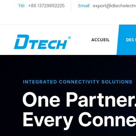
Tél :
+86 13729892225
Email :
export@dtechelectr
ACCUEIL
DES