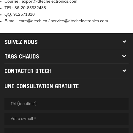
Courriel: export@dtechelectronics.com
TEL: 86-20-85532488
QQ: 912571810
E-mail: care@dtech.cn / service@dtechelectronics.com
SUIVEZ NOUS
TAGS CHAUDS
CONTACTER DTECH
UNE CONSULTATION GRATUITE