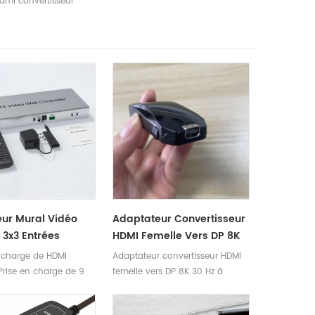
hdmi convertisseur
eur Mural Vidéo
Adaptateur Convertisseur
 3x3 Entrées
HDMI Femelle Vers DP 8K
es Mur Vidéo HDMI
30 Hz
n charge de HDMI
Adaptateur convertisseur HDMI
 Prise en charge de 9
femelle vers DP 8K 30 Hz â
DMI * Prise en charge
.Paramètres du produit Nom du
urs modes d'épissage,
produit Convertisseur HDMI vers