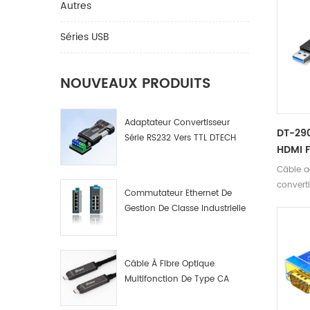
Autres
Séries USB
NOUVEAUX PRODUITS
Adaptateur Convertisseur
DT-290
Série RS232 Vers TTL DTECH
HDMI F
IOT9005
Conver
Câble a
Adapta
convert
Commutateur Ethernet De
Monite
USB3.0 
Gestion De Classe Industrielle
1080P p
4 8 16 Ports Fabricant De
.Paramè
Commutateurs De Réseau
produit
Industriel
USB3.0 
Câble À Fibre Optique
2905 Lo
Multifonction De Type CA
Interfa
Mâle A Mâle. Données Par
F Résol
Fibre Optique Multifonction.