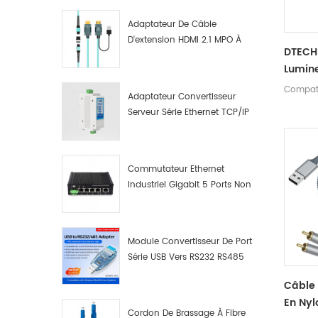
Fonctio
Adaptateur De Câble
Garantie
D'extension HDMI 2.1 MPO À
Descrip
DTECH
Fibre Optique 8K
variété
Lumine
applica
Mâle 
Compati
d'une i
Adaptateur Convertisseur
Adapta
des app
Serveur Série Ethernet TCP/IP
De Por
une inte
RS422/RS485 Vers TCP/IP
Ordina
portabl
écran du
Commutateur Ethernet
Industriel Gigabit 5 Ports Non
Administrable Plug And Play
Module Convertisseur De Port
Série USB Vers RS232 RS485
Avec Bouton-Poussoir
Câble
(bornier)
En Nyl
Cordon De Brassage À Fibre