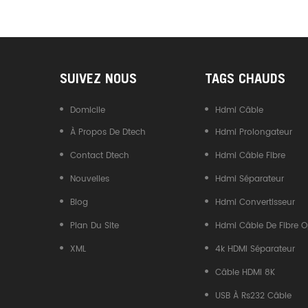
Convertisseur USB Type-C
Vers CAN
SUIVEZ NOUS
TAGS CHAUDS
Domicile
Hdmi Câble
À Propos De Dtech
Hdmi Prolongateur
Contact Dtech
Hdmi Câble Fibre
Nouvelles
Hdmi Séparateur
Blog
Hdmi Convertisseur
Plan Du Site
Hdmi Câble De Fibre O
XML
4k HDMI Séparateur
Câble HDMI 8K
USB À Rs232 Câble