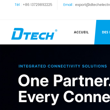
Tél :
+86 13729892225
Email :
export@dtechelectr
ACCUEIL
DES