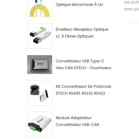
A À 2 
Les por
Optique Monomode À Un
Et Bla
avec plu
Seul Cœur LC UPC
Parleu
dotés d
rouge e
parleur,
Émetteur-Récepteur Optique
boîte de
LC À Fibres Optiques
récepteu
10G/1,25G
etc.
Convertisseur USB Type-C
Vers CAN DTECH - Fournisseur
De Convertisseurs USB Type-
C Vers CAN
Kit Convertisseur De Protocole
DTECH RS485 RS232 RS422
Vers CAN Bus, Débogueur Et
Analyseur De Données USB
Type C Vers CAN
Module Adaptateur
Convertisseur USB-CAN
Industriel DTECH, Adaptateur
USB Type-C Vers Bus CAN,