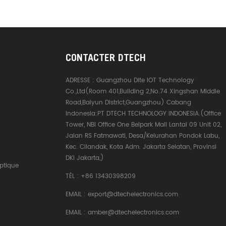
CONTACTER DTECH
ADRESSE :
Guangzhou Dite IOT Technology
Co.,Ltd(Room 401,Building 2,No.74 Xingshan Middle
Road,Baiyun District,Guangzhou) Cabang
Indonesia:PT DTECH TECHNOLOGY INDONESIA.(Office
Tower, NBI Office One Belpark Mall Lantai 09 Unit 02,
Jalan RS Fatmawati, Desa/Kelurahan Pondok Labu,
Kec. Cilandak, Kota Adm. Jakarta Selatan, Provinsi
DKI Jakarta,)
ptique
TÉL :
+86 13430398209
EMAIL :
export@dtechelectronics.com
EMAIL :
amber@dtechelectronics.com