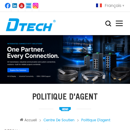
Français
POLITIQUE D'AGENT
Accueil
Centre De Soutien
Politique D'agent