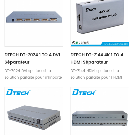
DTECH DT-7024 1 TO 4 DVI
DTECH DT-7144 4K 1 TO 4
Séparateur
HDMI Séparateur
DT-7024 DVI splitter est la
DT-7144 HDMI splitter est la
solution parfaite pour n'importe
solution parfaite pour 1 HDMI
qui qui a besoin d'envoyer un
appareil à 4 HDMI appareils
signal vidéo à 4 écrans en
avec 4K.
même temps.