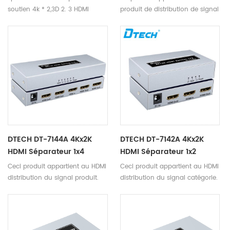
soutien 4k * 2,3D 2. 3 HDMI
produit de distribution de signal
entrées, 2 HDMI les sorties 3. dts
HDMI
audio formst-DTS-HD / Dolby-
trueHD / LPCM7.1 / DTS / DOLBY-
AC3 / DSD / HD (HBR) 4.
distance de transmission: 25m,
entrée 15m, sortie 10m
DTECH DT-7144A 4Kx2K
DTECH DT-7142A 4Kx2K
HDMI Séparateur 1x4
HDMI Séparateur 1x2
Ceci produit appartient au HDMI
Ceci produit appartient au HDMI
distribution du signal produit.
distribution du signal catégorie.
en général, HD DVD a
Généralement, la haute
seulementun HDMI sortie, mais
définition DVD seulementen a
parfois le HDMI distributeur de
un HDMI port de sortie, mais
signaux prend effet quand a
parfois HDMI distributeur de