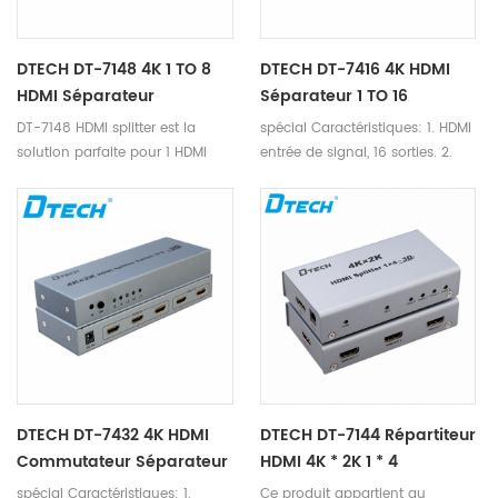
DTECH DT-7148 4K 1 TO 8
DTECH DT-7416 4K HDMI
HDMI Séparateur
Séparateur 1 TO 16
DT-7148 HDMI splitter est la
spécial Caractéristiques: 1. HDMI
solution parfaite pour 1 HDMI
entrée de signal, 16 sorties. 2.
appareil à 8 HDMI appareils
prend en charge 4k * 2k, 3D 3.
avec 4K.
support blu-ray DVD24 / 50 /
60fs / hd-dvd / xvYCC 4. dts
audio formst-DTS-HD / Dolby-
trueHD / LPCM7.1 / DTS / DOLBY-
AC3 / DSD / HD (HBR) 5.
distance de transmission: 25m,
entrée 15m, sortie 10m
DTECH DT-7432 4K HDMI
DTECH DT-7144 Répartiteur
Commutateur Séparateur
HDMI 4K * 2K 1 * 4
3 À 2
spécial Caractéristiques: 1.
Ce produit appartient au