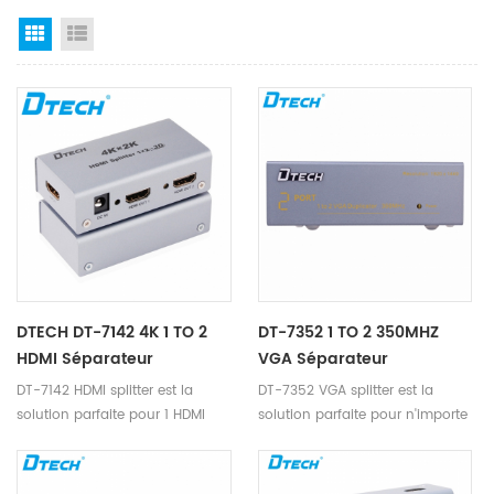
Grid View
List View
DTECH DT-7142 4K 1 TO 2
DT-7352 1 TO 2 350MHZ
HDMI Séparateur
VGA Séparateur
DT-7142 HDMI splitter est la
DT-7352 VGA splitter est la
solution parfaite pour 1 HDMI
solution parfaite pour n'importe
appareil à 2 HDMI appareils.
qui qui doit envoyer un signal
vidéo à 2 écrans.