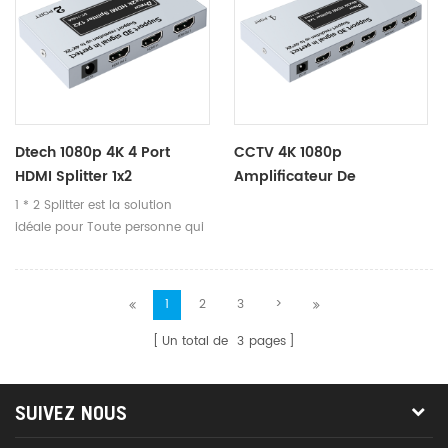
besoin de plusieurs moniteurs
signaux joue un certain rôle
ou téléviseurs pour afficher la
quand plusieurs moniteurs ou
même image
téléviseurs sont nécessaires
pour afficher la même image.
Dtech 1080p 4K 4 Port
CCTV 4K 1080p
HDMI Splitter 1x2
Amplificateur De
Distributeur Vidéo Audio
1 * 2 Splitter est la solution
3D 4 Ports HDMI Splitter 1
idéale pour Toute personne qui
Entrée 4 Sortie
doit envoyer un signal vidéo à
2 affichages au même prix
Temps. HDMI Splitter offre des
1
2
3
>
solutions pour les moniteurs ou
les projecteurs de détail et des
Un total de
3
pages
préoccupations de projecteurs,
de bruit, d'espace et de sécurité,
contrôle du centre de données,
SUIVEZ NOUS
distribution d'informations,
présentation de la salle de