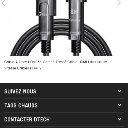
Câble À Fibre HDMI 8K Certifié Tressé Câble HDMI Ultra Haute
Câ
Vitesse Câbles HDMI 2.1
Op
SUIVEZ NOUS
TAGS CHAUDS
CONTACTER DTECH