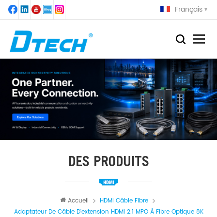
Français
DES PRODUITS
Accueil
HDMI Câble Fibre
Adaptateur De Câble D'extension HDMI 2.1 MPO À Fibre Optique 8K