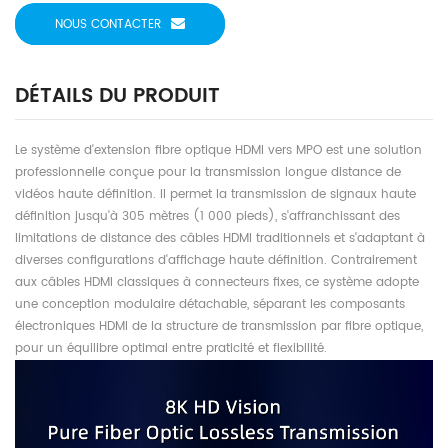
NOUS CONTACTER
DÉTAILS DU PRODUIT
Le système d'extension fibre optique HDMI vers MPO est une solution
professionnelle conçue pour la transmission longue distance de
vidéos haute définition. Il permet la transmission de signaux haute
définition jusqu'à 305 mètres (1 000 pieds), s'affranchissant des
limitations de distance des câbles HDMI traditionnels et s'adaptant à
diverses configurations d'affichage haute définition. Contrairement
aux câbles HDMI classiques à connecteurs fixes, ce système adopte
une conception modulaire détachable, séparant les composants
électroniques HDMI de la structure de transmission par fibre optique,
pour un équilibre optimal entre praticité et flexibilité.