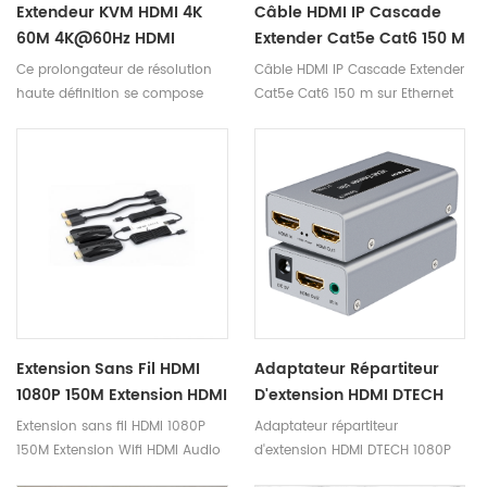
Extendeur KVM HDMI 4K
Câble HDMI IP Cascade
60M 4K@60Hz HDMI
Extender Cat5e Cat6 150 M
Extender 7084A GS
Sur Ethernet
Ce prolongateur de résolution
Câble HDMI IP Cascade Extender
haute définition se compose
Cat5e Cat6 150 m sur Ethernet
d'un émetteur et d'un récepteur.
L'émetteur est chargé de
compléter le signal. Le récepteur
est responsable du décodage
du signal et de l'attribution des
ports, ainsi que de la
transmission intermédiaire. Le
câble de qualité supérieure est
une paire torsadée de catégorie
5/6.
Adaptateur Répartiteur
Extension Sans Fil HDMI
D'extension HDMI DTECH
1080P 150M Extension HDMI
1080P 4K Cat6 Extension
Wifi Audio Vidéo TX RX
Adaptateur répartiteur
Extension sans fil HDMI 1080P
HDMI Sur Ethernet
Extension HDMI
d'extension HDMI DTECH 1080P
150M Extension Wifi HDMI Audio
4K cat6 Extension HDMI sur
Vidéo TX RX Extension HDMI