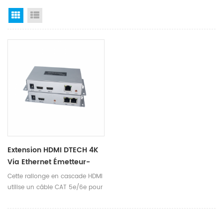
Grid View
List View
Extension HDMI DTECH 4K
Via Ethernet Émetteur-
Récepteur Vidéo
Cette rallonge en cascade HDMI
Convertisseur Câble HDMI
utilise un câble CAT 5e/6e pour
Extension En Cascade
étendre le signal HD jusqu'à 50
mètres et peut atteindre 4K. Il
peut être étendu grâce à la