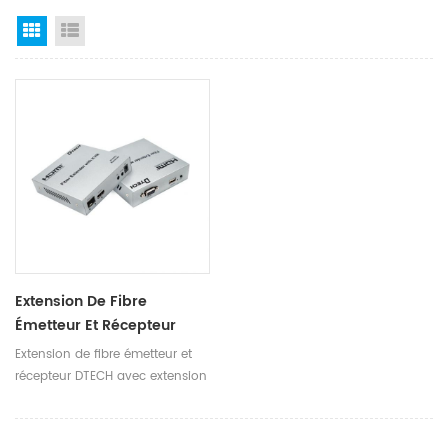
Grid View
List View
Extension De Fibre
Émetteur Et Récepteur
DTECH Avec Extension
Extension de fibre émetteur et
HDMI/KVM Sur Fibre 20KM
récepteur DTECH avec extension
4K @ 60HZ
HDMI/KVM sur fibre 20KM 4K @
60HZ Ⅰ. Paramètres du
produit Nom du produit