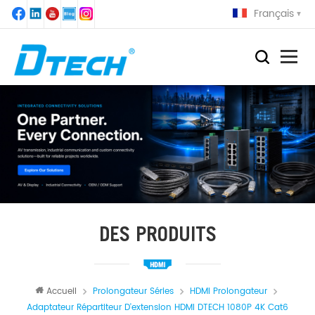
Français
DES PRODUITS
Accueil
Prolongateur Séries
HDMI Prolongateur
Adaptateur Répartiteur D'extension HDMI DTECH 1080P 4K Cat6