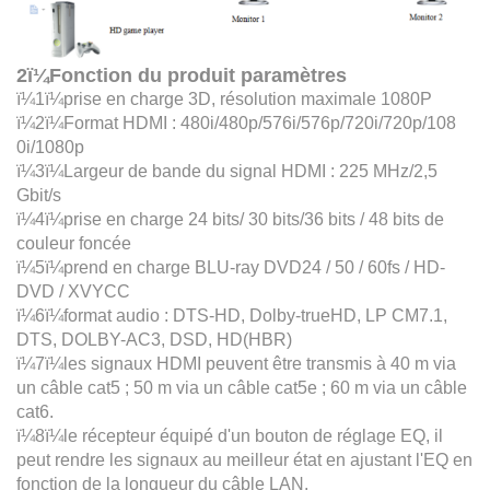
2ï¼Fonction du produit paramètres
ï¼1ï¼prise en charge 3D, résolution maximale 1080P
ï¼2ï¼Format HDMI : 480i/480p/576i/576p/720i/720p/108
0i/1080p
ï¼3ï¼Largeur de bande du signal HDMI : 225 MHz/2,5
Gbit/s
ï¼4ï¼prise en charge 24 bits/ 30 bits/36 bits / 48 bits de
couleur foncée
ï¼5ï¼prend en charge BLU-ray DVD24 / 50 / 60fs / HD-
DVD / XVYCC
ï¼6ï¼format audio : DTS-HD, Dolby-trueHD, LP CM7.1,
DTS, DOLBY-AC3, DSD, HD(HBR)
ï¼7ï¼les signaux HDMI peuvent être transmis à 40 m via
un câble cat5 ; 50 m via un câble cat5e ; 60 m via un câble
cat6.
ï¼8ï¼le récepteur équipé d'un bouton de réglage EQ, il
peut rendre les signaux au meilleur état en ajustant l'EQ en
fonction de la longueur du câble LAN.