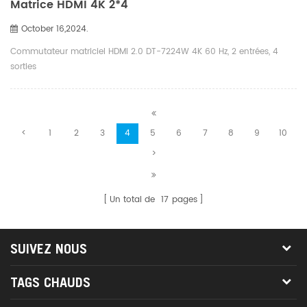
Matrice HDMI 4K 2*4
October 16,2024.
Commutateur matriciel HDMI 2.0 DT-7224W 4K 60 Hz, 2 entrées, 4
sorties
<
1
2
3
4
5
6
7
8
9
10
>
Un total de
17
pages
SUIVEZ NOUS
TAGS CHAUDS