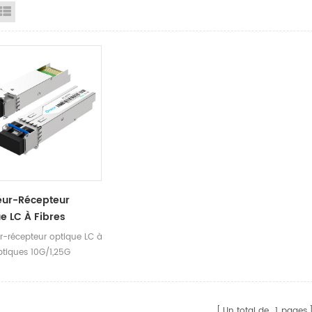
id View
List View
eur-Récepteur
e LC À Fibres
es 10G/1,25G
r-récepteur optique LC à
ptiques 10G/1,25G
Un total de
1
pages