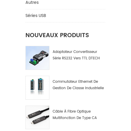
Autres
Séries USB
NOUVEAUX PRODUITS
Adaptateur Convertisseur
Série RS232 Vers TTL DTECH
IOT9005
Commutateur Ethernet De
Gestion De Classe Industrielle
4 8 16 Ports Fabricant De
Commutateurs De Réseau
Industriel
Câble À Fibre Optique
Multifonction De Type CA
Mâle A Mâle. Données Par
Fibre Optique Multifonction.