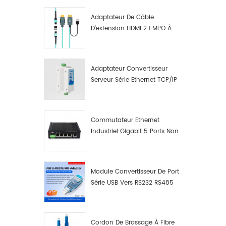
Adaptateur De Câble
D'extension HDMI 2.1 MPO À
Fibre Optique 8K
Adaptateur Convertisseur
Serveur Série Ethernet TCP/IP
RS422/RS485 Vers TCP/IP
Commutateur Ethernet
Industriel Gigabit 5 Ports Non
Administrable Plug And Play
Module Convertisseur De Port
Série USB Vers RS232 RS485
Avec Bouton-Poussoir
(bornier)
Cordon De Brassage À Fibre