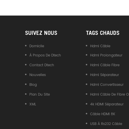
Convertisseur USB Type-C
Vers CAN
SUIVEZ NOUS
TAGS CHAUDS
Domicile
Hdmi Câble
À Propos De Dtech
Hdmi Prolongateur
Contact Dtech
Hdmi Câble Fibre
Nouvelles
Hdmi Séparateur
Blog
Hdmi Convertisseur
Plan Du Site
Hdmi Câble De Fibre O
XML
4k HDMI Séparateur
Câble HDMI 8K
USB À Rs232 Câble