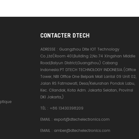
CONTACTER DTECH
ADRESSE :
Guangzhou Dite IOT Technology
Co.,Ltd(Room 401,Building 2,No.74 Xingshan Middle
Road,Baiyun District,Guangzhou) Cabang
Indonesia:PT DTECH TECHNOLOGY INDONESIA.(Office
Tower, NBI Office One Belpark Mall Lantai 09 Unit 02,
Jalan RS Fatmawati, Desa/Kelurahan Pondok Labu,
Kec. Cilandak, Kota Adm. Jakarta Selatan, Provinsi
DKI Jakarta,)
ptique
TÉL :
+86 13430398209
EMAIL :
export@dtechelectronics.com
EMAIL :
amber@dtechelectronics.com