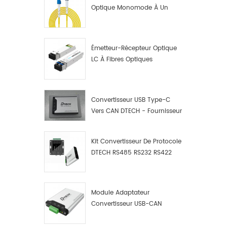
Optique Monomode À Un
Seul Cœur LC UPC
Émetteur-Récepteur Optique
LC À Fibres Optiques
10G/1,25G
Convertisseur USB Type-C
Vers CAN DTECH - Fournisseur
De Convertisseurs USB Type-
C Vers CAN
Kit Convertisseur De Protocole
DTECH RS485 RS232 RS422
Vers CAN Bus, Débogueur Et
Analyseur De Données USB
Type C Vers CAN
Module Adaptateur
Convertisseur USB-CAN
Industriel DTECH, Adaptateur
USB Type-C Vers Bus CAN,