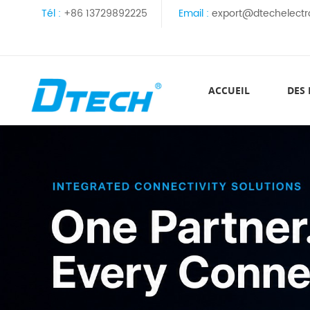
Tél :
+86 13729892225
Email :
export@dtechelectr
ACCUEIL
DES