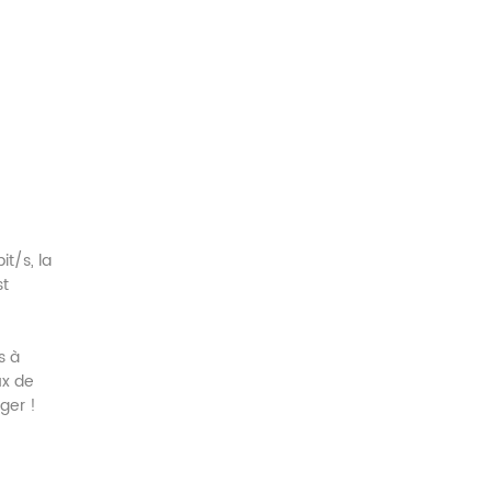
t/s, la
st
s à
ux de
ger !