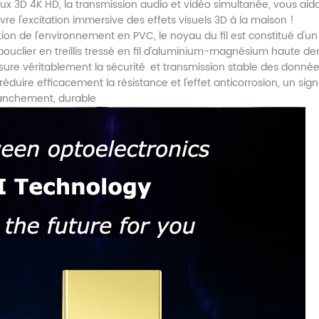
x 3D 4K HD, la transmission audio et vidéo simultanée, vous aid
e l'excitation immersive des effets visuels 3D à la maison !
ction de l'environnement en PVC, le noyau du fil est constitué d'u
 bouclier en treillis tressé en fil d'aluminium-magnésium haute de
sure véritablement la sécurité. et transmission stable des donné
éduire efficacement la résistance et l'effet anticorrosion, un sign
ranchement, durable