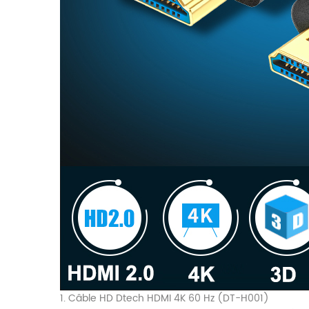
1. Câble HD Dtech HDMI 4K 60 Hz (DT-H001)