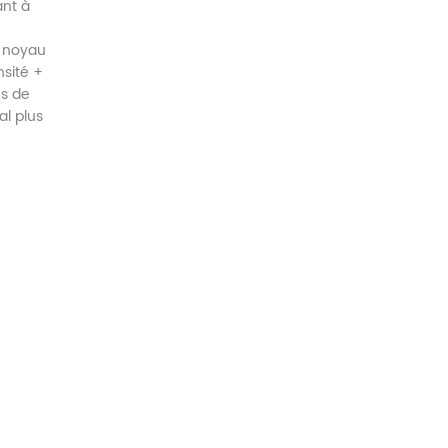
ant à
n noyau
nsité +
es de
al plus