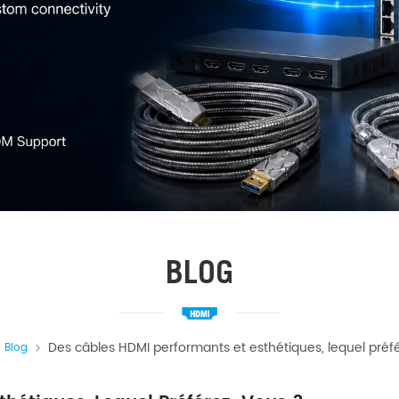
BLOG
Des câbles HDMI performants et esthétiques, lequel préf
Blog