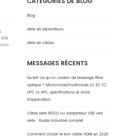
CATÉGORIES DE BLOG
Blog
série de séparateurs
s
 été
série de câbles
 vous
?
MESSAGES RÉCENTS
Qu'est-ce qu'un cordon de brassage fibre
optique ? Monomode/multimode, LC SC FC,
UPC vs APC, spécifications et choix
d'application
Câble série RS232 ou adaptateur USB vers
série : Guide industriel complet
Comment choisir le bon câble HDMI en 2026