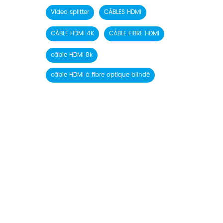
Video splitter
CÂBLES HDMI
CÂBLE HDMI 4K
CÂBLE FIBRE HDMI
câble HDMI 8k
câble HDMI à fibre optique blindé