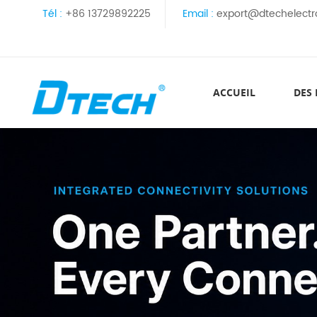
Tél :
+86 13729892225
Email :
export@dtechelectr
ACCUEIL
DES