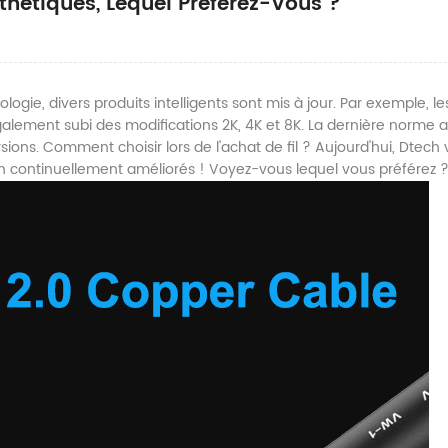
thétiques, Lequel Préférez-Vous ?
gie, divers produits intelligents sont mis à jour. Par exemple, le
alement subi des modifications 2K, 4K et 8K. La dernière norme a
rsions. Comment choisir lors de l'achat de fil ? Aujourd'hui, Dtech
ch continuellement améliorés ! Voyez-vous lequel vous préférez 