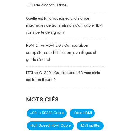
– Guide d'achat ultime
Quelle est la longueur et la distance
maximales de transmission d'un câble HDMI
sans perte de signal ?
HDMI 2.1 vs HDMI 2.0 : Comparaison
complète, cas d’utilisation, avantages et
guide d’achat
FTDI vs CH340 : Quelle puce USB vers série
est la meilleure ?
MOTS CLÉS
USB to RS232 Cable
câble HDMI
High Speed HDMI Cable
HDMI splitter