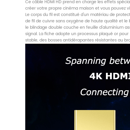
Ce câble HDMI HD prend en charge les effets spéciau
créer votre propre cinéma maison et vous pouvez vivr
Le corps du fil est constitué d'un matériau de prote
de fil de cuivre sans oxygène de haute qualité et le
le blindage double couche en feuille d'aluminium as
signal. La fiche adopte un processus plaqué or pour r
stable, des bosses antidérapantes résistantes au b