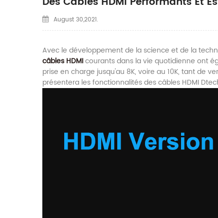
Des Câbles HDMI Performants Et Es
August 30,2021.
Avec le développement de la science et de la technolo
câbles HDMI
courants dans la vie quotidienne ont ég
prise en charge jusqu'au 8K, voire au 10K, tant de ve
présentera les fonctionnalités des câbles HDMI Dte