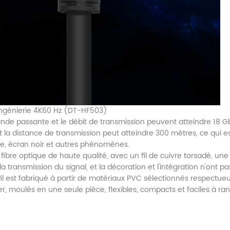
ingénierie 4K60 Hz (DT-HF503)
nde passante et le débit de transmission peuvent atteindre 18 Gbi
la distance de transmission peut atteindre 300 mètres, ce qui e
e, écran noir et autres phénomènes.
fibre optique de haute qualité, avec un fil de cuivre torsadé, une
a transmission du signal, et la décoration et l'intégration n'ont pa
il est fabriqué à partir de matériaux PVC sélectionnés respectue
er, moulés en une seule pièce, flexibles, compacts et faciles à ran