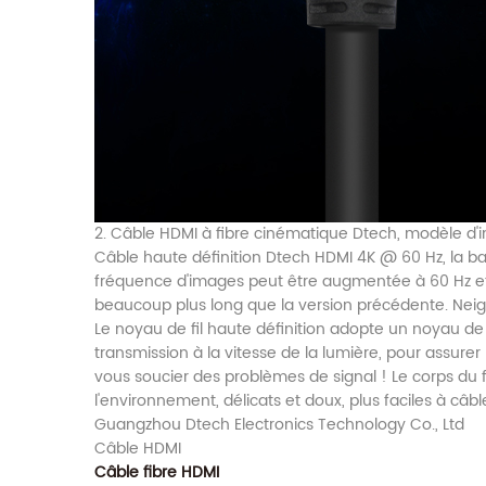
2. Câble HDMI à fibre cinématique Dtech, modèle d'
Câble haute définition Dtech HDMI 4K @ 60 Hz, la ba
fréquence d'images peut être augmentée à 60 Hz et 
beaucoup plus long que la version précédente. Neig
Le noyau de fil haute définition adopte un noyau de 
transmission à la vitesse de la lumière, pour assurer l
vous soucier des problèmes de signal ! Le corps du f
l'environnement, délicats et doux, plus faciles à câbl
Guangzhou Dtech Electronics Technology Co., Ltd
Câble HDMI
Câble fibre HDMI