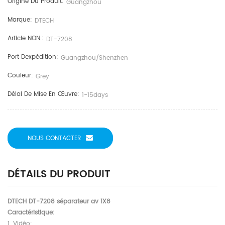
Origine Du Produit:
Guangzhou
Marque:
DTECH
Article NON.:
DT-7208
Port Dexpédition:
Guangzhou/shenzhen
Couleur:
Grey
Délai De Mise En Œuvre:
1-15days
NOUS CONTACTER
DÉTAILS DU PRODUIT
DTECH DT-7208 séparateur av 1X8
Caractéristique:
1. Vidéo: