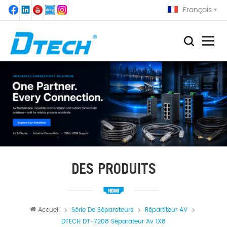
Français
DES PRODUITS
Accueil
Série De Séparateurs
Répartiteur AV
DTECH DT-7208 Séparateur Av 1X8