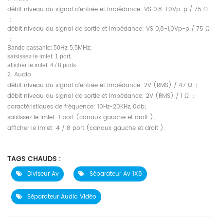
débit niveau du signal d'entrée et impédance: VS 0,8-1,0Vp-p / 75
Ω
；
débit niveau du signal de sortie et impédance: VS 0,8-1,0Vp-p / 75
Ω
；
Bande passante: 50Hz-5,5MHz;
saisissez le imlet: 1 port;
afficher le imlet: 4 / 8 ports.
2. Audio:
débit niveau du signal d'entrée et impédance: 2V (RMS) / 47
Ω ；
débit niveau du signal de sortie et impédance: 2V (RMS) / 1
Ω ；
caractéristiques de fréquence: 10Hz-20KHz, 0db;
saisissez le imlet: 1 port (canaux gauche et droit );
afficher le imlet: 4 / 8 port (canaux gauche et droit ).
TAGS CHAUDS :
Diviseur Av
Séparateur Av 1X8
Séparateur Audio Vidéo