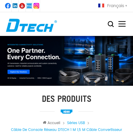
Français
DES PRODUITS
Accueil
Séries USB
Câble De Console Réseau DTECH 1 M 1,5 M Câble Convertisseur