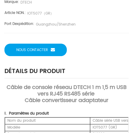
Marque:
DTECH
Article NON.:
IOT5077（GR）
Port Dexpédition:
Guangzhou/Shenzhen
NOUS CONTACTER
DÉTAILS DU PRODUIT
Câble de console réseau DTECH 1 m 1,5 m USB
vers RJ45 RS485 série
Câble convertisseur adaptateur
Ⅰ.
Paramètres
du produit
Nom du produit
Câble série USB vers 
Modèle
IOT5077 (GR)