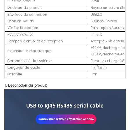
Puce de produit
PL2303
Matériau du produit
Noyau en cuivre étamé
Interface de connexion
USB2.0
Débit en bauds
300bps-3Mbps
Vérifier la position
Pair/Impair/Aucun/Ma
Position d'arrêt
1, 1, 5, 2
Tampon d'envoi et de réception
Accepte 768 octets, en
±10KV, décharge de c
Protection électrostatique
±15KV, décharge entre
Compatibilité du système
Prend en charge Win, L
Longueur du câble
1 m/1,5 m
Garantie
1 an
Ⅱ. Description du produit