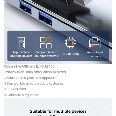
Câble série USB vers RJ45 RS485
Transmission sans atténuation ni retard
①Applicable à plusieurs appareils
②Compatible avec plusieurs systèmes
③Puce PL2303
④Contacts plaqués or