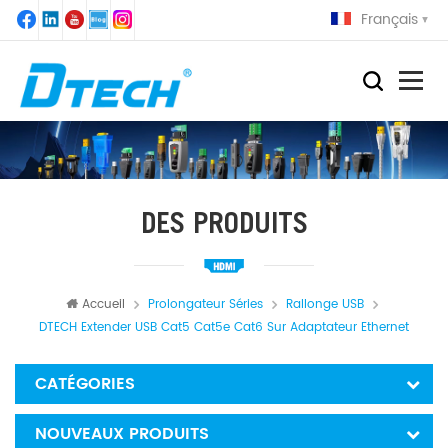
Français
DES PRODUITS
Accueil
Prolongateur Séries
Rallonge USB
DTECH Extender USB Cat5 Cat5e Cat6 Sur Adaptateur Ethernet
CATÉGORIES
NOUVEAUX PRODUITS