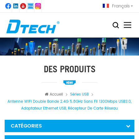
Français
DES PRODUITS
Accueil
Séries USB
Antenne WiFi Double Bande 2.4G 5.8GHz Sans Fil 1300Mbps USB3.0,
Adaptateur Ethernet USB, Récepteur De Carte Réseau
CATÉGORIES