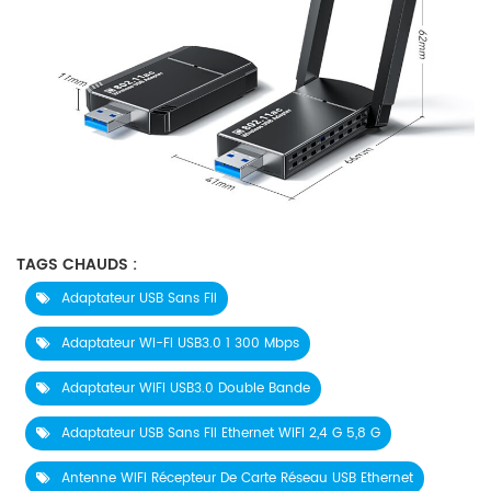
TAGS CHAUDS :
Adaptateur USB Sans Fil
Adaptateur Wi-Fi USB3.0 1 300 Mbps
Adaptateur WiFi USB3.0 Double Bande
Adaptateur USB Sans Fil Ethernet WiFi 2,4 G 5,8 G
Antenne WiFi Récepteur De Carte Réseau USB Ethernet