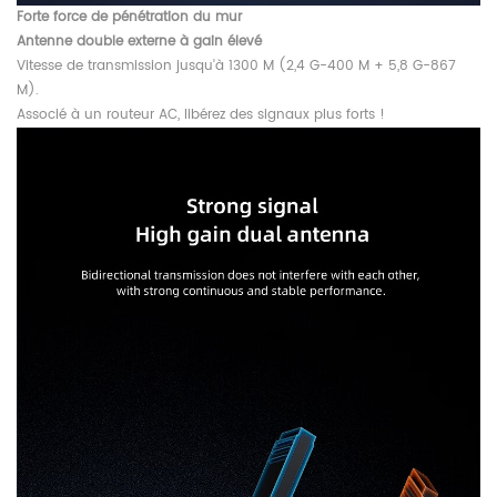
Forte force de pénétration du mur
Antenne double externe à gain élevé
Vitesse de transmission jusqu'à 1300 M (2,4 G-400 M + 5,8 G-867
M).
Associé à un routeur AC, libérez des signaux plus forts !