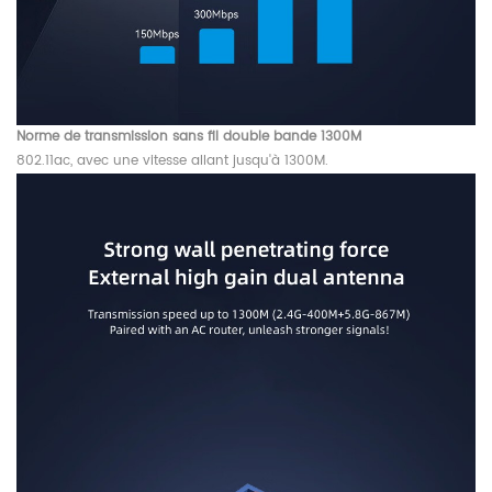
Norme de transmission sans fil double bande 1300M
802.11ac, avec une vitesse allant jusqu'à 1300M.