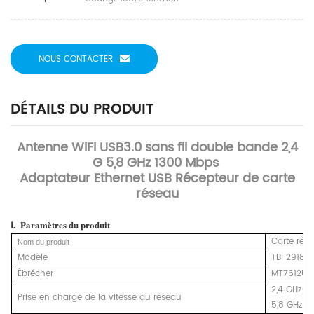
NOUS CONTACTER
DÉTAILS DU PRODUIT
Antenne WiFi USB3.0 sans fil double bande 2,4
G 5,8 GHz 1300 Mbps
Adaptateur Ethernet USB Récepteur de carte
réseau
Ⅰ.
Paramètres
du produit
Carte rés
Nom du produit
Modèle
TB-2918
Ébrécher
MT7612UN
2,4 GHz-
Prise en charge de la vitesse du réseau
5,8 GHz-