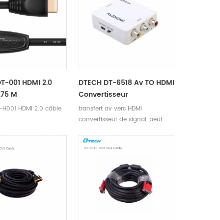
T-001 HDMI 2.0
DTECH DT-6518 Av TO HDMI
,75 M
Convertisseur
-H001 HDMI 2.0 câble
transfert av vers HDMI
convertisseur de signal, peut
laisser AV (CVBS) Composite
signal vidéo et FL / FR
commutateur de signal audio
stéréo sur HDMI signal
numérique, il est capable de
doubler le signal de la vidéo
composite en haute définition
HDMI sortie de signal avec dvd
régulier et caméra etc.it est