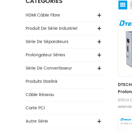
CATÉGORIES
Gr
HDMI Câble Fibre
Produit De Série Industriel
Série De Séparateurs
Prolongateur Séries
Série De Convertisseur
Produits Starlink
DTECH
Prolon
Câble Réseau
CAT5 
DTECH D
Expédi
extende
Carte PCI
jusqu'à
et suppo
Autre Série