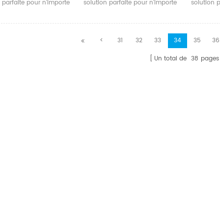
 parfaite pour n'importe
solution parfaite pour n'importe
solution 
 a besoin d'envoyer un
qui qui a besoin d'envoyer un
qui qui d
vidéo à 8 écrans en
signal vidéo à 4 écrans en
vidéo à 4
emps.
même temps.
<
31
32
33
34
35
36
Un total de
38
pages