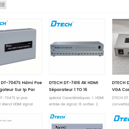
id View
List View
 DT-7047S Hdmi Poe
DTECH DT-7416 4K HDMI
DTECH 
gateur Sur Ip Par
Séparateur 1 TO 16
VGA Con
Cat6 Câble 120m
T-7047S ip poe
spécial Caractéristiques: 1. HDMI
DTECH DT
teur
r étend HDMI signal
entrée de signal, 16 sorties. 2.
convertis
 120m avec a cat6 câble
prend en charge 4k * 2k, 3D 3.
la résolut
rt 1080P.
support blu-ray DVD24 / 50 /
60fs / hd-dvd / xvYCC 4. dts