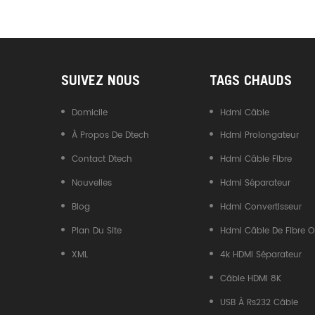
Convertisseur USB Type-C
Vers CAN
SUIVEZ NOUS
TAGS CHAUDS
Domicile
Hdmi Câble
À Propos De Dtech
Hdmi Prolongateur
Contact Dtech
Hdmi Câble Fibre
Nouvelles
Hdmi Séparateur
Blog
Hdmi Convertisseur
Plan Du Site
Hdmi Câble De Fibre O
XML
4k HDMI Séparateur
Câble HDMI 8K
USB À Rs232 Câble