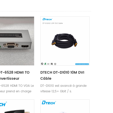
DT-6528 HDMI TO
DTECH DT-D1010 10M DVI
vertisseur
Câble
-6528 HDMI TO VGA Le
DT-D1010 est avancé à grande
seur prend en charge
vitesse 12,5+ Gbit / s.
ion jusqu'à 1080P.