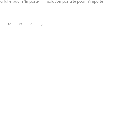
parfaite pour n'importe
solution parfaite pour n'importe
oit envoyer un signal
qui qui a besoin d'envoyer un
 écrans.
signal vidéo à 2 écrans en
même temps.
37
38
>