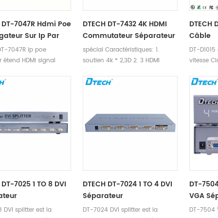
 DT-7047R Hdmi Poe
DTECH DT-7432 4K HDMI
DTECH D
gateur Sur Ip Par
Commutateur Séparateur
Câble
Cat6 Câble 120m
3 À 2
T-7047R ip poe
spécial Caractéristiques: 1.
DT-D1015
eur
r étend HDMI signal
soutien 4k * 2,3D 2. 3 HDMI
vitesse Cl
 120m avec a cat6 câble
entrées, 2 HDMI les sorties 3. dts
rt 1080P.
audio formst-DTS-HD / Dolby-
trueHD / LPCM7.1 / DTS / DOLBY-
AC3 / DSD / HD (HBR) 4.
distance de transmission: 25m,
entrée 15m, sortie 10m
DT-7025 1 TO 8 DVI
DTECH DT-7024 1 TO 4 DVI
DT-7504
ateur
Séparateur
VGA Sé
DVI splitter est la
DT-7024 DVI splitter est la
DT-7504 V