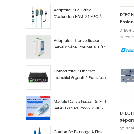
Adaptateur De Câble
DTECH
D'extension HDMI 2.1 MPO À
Prolon
Fibre Optique 8K
CAT5 
DTECH D
Recev
extende
Adaptateur Convertisseur
jusqu'à
Serveur Série Ethernet TCP/IP
et suppo
RS422/RS485 Vers TCP/IP
Commutateur Ethernet
Industriel Gigabit 5 Ports Non
Administrable Plug And Play
Module Convertisseur De Port
Série USB Vers RS232 RS485
DTECH 
Avec Bouton-Poussoir
Sépar
(bornier)
DT-7028 
Cordon De Brassage À Fibre