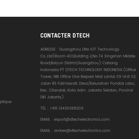
CONTACTER DTECH
ADRESSE :
Guangzhou Dite IOT Technology
Co.,Ltd(Room 401,Building 2,No.74 Xingshan Middle
Road,Baiyun District,Guangzhou) Cabang
Indonesia:PT DTECH TECHNOLOGY INDONESIA.(Office
Tower, NBI Office One Belpark Mall Lantai 09 Unit 02,
Jalan RS Fatmawati, Desa/Kelurahan Pondok Labu,
Kec. Cilandak, Kota Adm. Jakarta Selatan, Provinsi
DKI Jakarta,)
ptique
TÉL :
+86 13430398209
EMAIL :
export@dtechelectronics.com
EMAIL :
amber@dtechelectronics.com