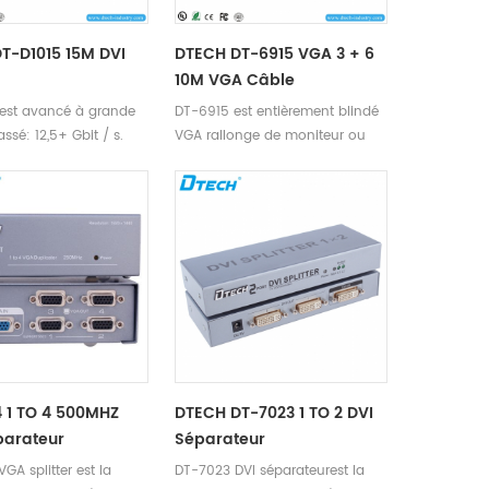
pratique de se connecter avec
lcd et crt led etc.
T-D1015 15M DVI
DTECH DT-6915 VGA 3 + 6
10M VGA Câble
 est avancé à grande
DT-6915 est entièrement blindé
assé: 12,5+ Gbit / s.
VGA rallonge de moniteur ou
câble de remplacement.
 1 TO 4 500MHZ
DTECH DT-7023 1 TO 2 DVI
parateur
Séparateur
GA splitter est la
DT-7023 DVI séparateurest la