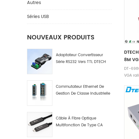
Autres
Séries USB
NOUVEAUX PRODUITS
DTECH
Adaptateur Convertisseur
8M VG
Série RS232 Vers TTL DTECH
DT-6980
IOT9005
VGA ral
câble d
Commutateur Ethernet De
Gestion De Classe Industrielle
4 8 16 Ports Fabricant De
Commutateurs De Réseau
Industriel
Câble À Fibre Optique
Multifonction De Type CA
Mâle A Mâle. Données Par
Fibre Optique Multifonction.