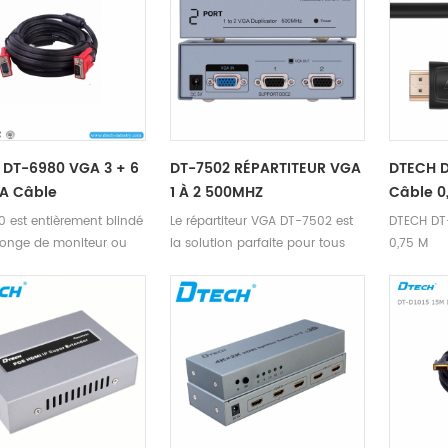
audio formst-DTS-HD / Dolby-
trueHD / LPCM7.1 / DTS / DOLBY-
AC3 / DSD / HD (HBR) 5.
distance de transmission: 25m,
entrée 15m, sortie 10m
 DT-6980 VGA 3 + 6
DT-7502 RÉPARTITEUR VGA
DTECH D
A Câble
1 À 2 500MHZ
Câble 0
 est entièrement blindé
Le répartiteur VGA DT-7502 est
DTECH DT
longe de moniteur ou
la solution parfaite pour tous
0,75 M
e remplacement.
ceux qui ont besoin d'envoyer
un signal vidéo à 2 écrans.