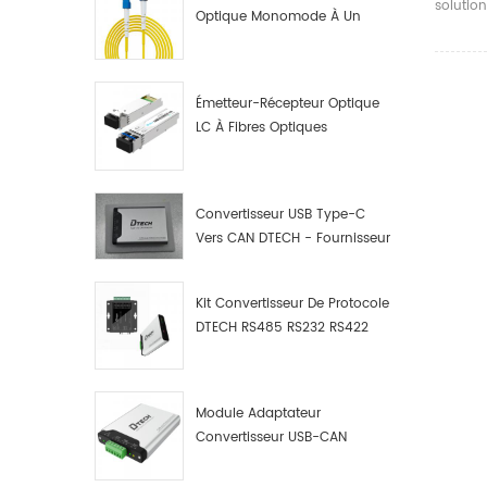
solution
Optique Monomode À Un
qui qui
Seul Cœur LC UPC
signal 
même t
Émetteur-Récepteur Optique
LC À Fibres Optiques
10G/1,25G
Convertisseur USB Type-C
Vers CAN DTECH - Fournisseur
De Convertisseurs USB Type-
C Vers CAN
Kit Convertisseur De Protocole
DTECH RS485 RS232 RS422
Vers CAN Bus, Débogueur Et
Analyseur De Données USB
Type C Vers CAN
Module Adaptateur
Convertisseur USB-CAN
Industriel DTECH, Adaptateur
USB Type-C Vers Bus CAN,