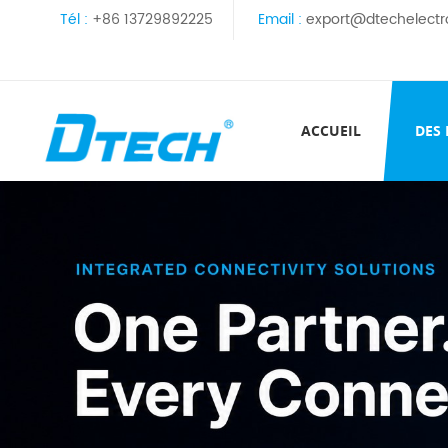
Tél :
+86 13729892225
Email :
export@dtechelectr
ACCUEIL
DES