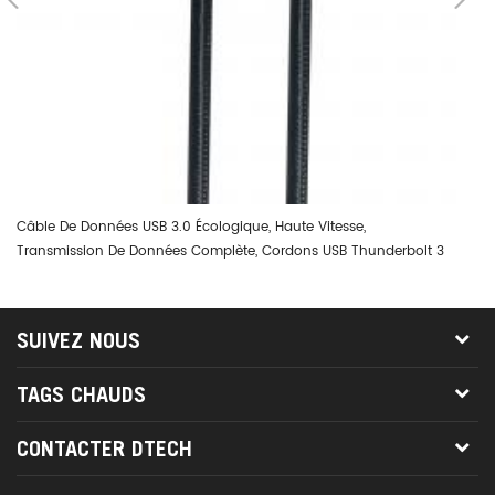
Câble De Données USB 3.0 Écologique, Haute Vitesse,
DT
Transmission De Données Complète, Cordons USB Thunderbolt 3
0,
PD, Câble De Charge Rapide
SUIVEZ NOUS
TAGS CHAUDS
CONTACTER DTECH