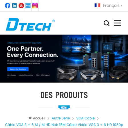
Français
DES PRODUITS
Accueil
Autre Série
VGA Câble
Câble VGA 3 + 6 M / M HD Noir 15M Câble Vidéo VGA 3 + 6 HD 1080p