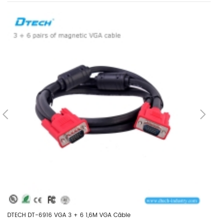
DTECH DT-6916 VGA 3 + 6 1,6M VGA Câble
DT