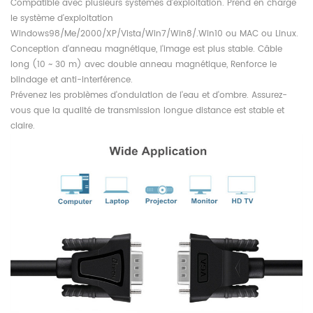
Compatible avec plusieurs systèmes d'exploitation. Prend en charge
le système d'exploitation
Windows98/Me/2000/XP/Vista/Win7/Win8/.Win10 ou MAC ou Linux.
Conception d'anneau magnétique, l'image est plus stable. Câble
long (10 ~ 30 m) avec double anneau magnétique, Renforce le
blindage et anti-interférence.
Prévenez les problèmes d'ondulation de l'eau et d'ombre. Assurez-
vous que la qualité de transmission longue distance est stable et
claire.