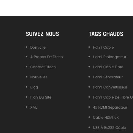
Convertisseur USB Type-C
Vers CAN
SUIVEZ NOUS
TAGS CHAUDS
Domicile
Hdmi Câble
À Propos De Dtech
Hdmi Prolongateur
Contact Dtech
Hdmi Câble Fibre
Nouvelles
Hdmi Séparateur
Blog
Hdmi Convertisseur
Plan Du Site
Hdmi Câble De Fibre O
XML
4k HDMI Séparateur
Câble HDMI 8K
USB À Rs232 Câble