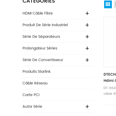
CATÉGORIES
Gr
HDMI Câble Fibre
Produit De Série Industriel
Série De Séparateurs
Prolongateur Séries
Série De Convertisseur
Produits Starlink
DTECH
Hdmi 
Câble Réseau
DT-6645
câble 4
Carte PCI
1,4v int
d'ampli
Autre Série
qualité 