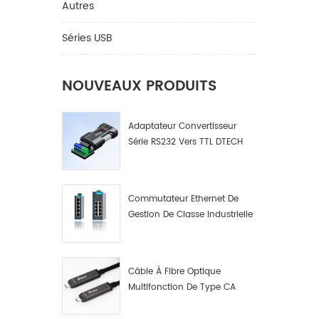
hdmi si
Autres
plein H
format.
Séries USB
NOUVEAUX PRODUITS
Adaptateur Convertisseur
Série RS232 Vers TTL DTECH
IOT9005
Commutateur Ethernet De
Gestion De Classe Industrielle
4 8 16 Ports Fabricant De
Commutateurs De Réseau
Industriel
Câble À Fibre Optique
Multifonction De Type CA
Mâle A Mâle. Données Par
Fibre Optique Multifonction.