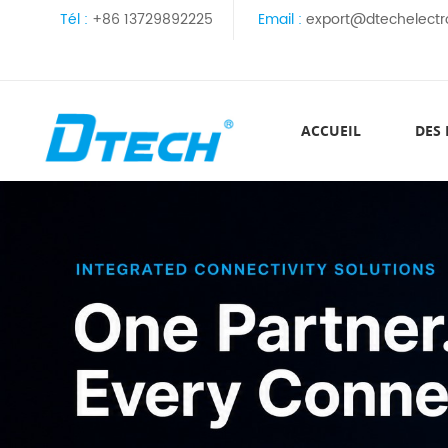
Tél :
+86 13729892225
Email :
export@dtechelectr
ACCUEIL
DES