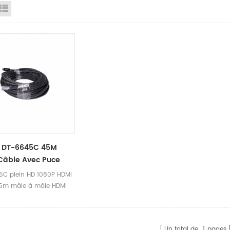
id View
List View
 DT-6645C 45M
Câble Avec Puce
C plein HD 1080P HDMI
5m mâle à mâle HDMI
égré IC-Signal la puce
ficateur est une haute
hdmi câble, transmettre
Un total de
1
pages