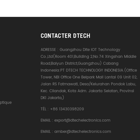
CONTACTER DTECH
ADRESSE :
Guangzhou Dite IOT Technology
Co.,Ltd(Room 401,Building 2,No.74 Xingshan Middle
Road,Baiyun District,Guangzhou) Cabang
Indonesia:PT DTECH TECHNOLOGY INDONESIA.(Office
Tower, NBI Office One Belpark Mall Lantai 09 Unit 02,
Jalan RS Fatmawati, Desa/Kelurahan Pondok Labu,
Kec. Cilandak, Kota Adm. Jakarta Selatan, Provinsi
DKI Jakarta,)
ptique
TÉL :
+86 13430398209
EMAIL :
export@dtechelectronics.com
EMAIL :
amber@dtechelectronics.com