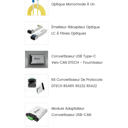
Optique Monomode À Un
Seul Cœur LC UPC
Émetteur-Récepteur Optique
LC À Fibres Optiques
10G/1,25G
Convertisseur USB Type-C
Vers CAN DTECH - Fournisseur
De Convertisseurs USB Type-
C Vers CAN
Kit Convertisseur De Protocole
DTECH RS485 RS232 RS422
Vers CAN Bus, Débogueur Et
Analyseur De Données USB
Type C Vers CAN
Module Adaptateur
Convertisseur USB-CAN
Industriel DTECH, Adaptateur
USB Type-C Vers Bus CAN,