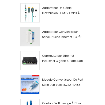
Adaptateur De Câble
D'extension HDMI 2.1 MPO À
Fibre Optique 8K
Adaptateur Convertisseur
Serveur Série Ethernet TCP/IP
RS422/RS485 Vers TCP/IP
Commutateur Ethernet
Industriel Gigabit 5 Ports Non
Administrable Plug And Play
Module Convertisseur De Port
Série USB Vers RS232 RS485
Avec Bouton-Poussoir
(bornier)
Cordon De Brassage À Fibre