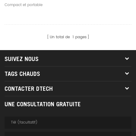
Bureau, Maison, RJ45, RJ11,
Compact et portable
Traceur De Fil, Recherche
De Ligne Lan
Un total de
1
pages
SUIVEZ NOUS
TAGS CHAUDS
CONTACTER DTECH
UNE CONSULTATION GRATUITE