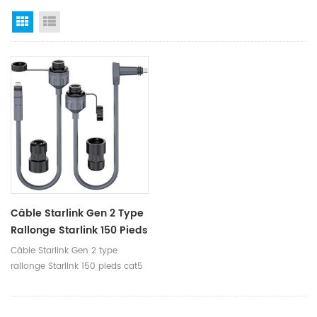
Grid View
List View
Câble Starlink Gen 2 Type
Rallonge Starlink 150 Pieds
Cat5 Cat6 Starlink Vers
Câble Starlink Gen 2 type
Ethernet
rallonge Starlink 150 pieds cat5
cat6 Starlink vers Ethernet