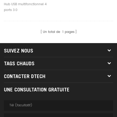
Données, Adaptateur Hub
Hub USB multifonctionnel 4
De Chargement Pour
ports 3.0
Ordinateur De Bureau Et
Portable
Un total de
1
pages
SUIVEZ NOUS
TAGS CHAUDS
CONTACTER DTECH
UNE CONSULTATION GRATUITE