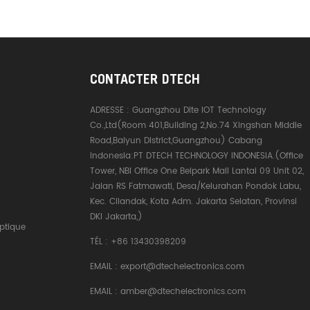
CONTACTER DTECH
ADRESSE :
Guangzhou Dite IOT Technology
Co.,Ltd(Room 401,Building 2,No.74 Xingshan Middle
Road,Baiyun District,Guangzhou) Cabang
Indonesia:PT DTECH TECHNOLOGY INDONESIA.(Office
Tower, NBI Office One Belpark Mall Lantai 09 Unit 02,
Jalan RS Fatmawati, Desa/Kelurahan Pondok Labu,
Kec. Cilandak, Kota Adm. Jakarta Selatan, Provinsi
DKI Jakarta,)
ptique
TÉL :
+86 13430398209
EMAIL :
export@dtechelectronics.com
EMAIL :
amber@dtechelectronics.com