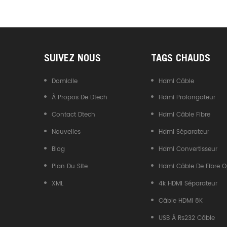
Convertisseur USB Type-C
Vers CAN
SUIVEZ NOUS
TAGS CHAUDS
Domicile
Hdmi Câble
À Propos De Dtech
Hdmi Prolongateur
Contact Dtech
Hdmi Câble Fibre
Nouvelles
Hdmi Séparateur
Blog
Hdmi Convertisseur
Plan Du Site
Hdmi Câble De Fibre O
XML
4k HDMI Séparateur
Câble HDMI 8K
USB À Rs232 Câble