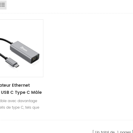
id View
List View
teur Ethernet
 USB C Type C Mâle
J45 Gigabit Hub
ble avec davantage
Réseau Externe Pour
ils de type C, tels que
10/11 Accessoires
nateurs portables, les
atiques
s et les téléphones.
Un total de
1
pages