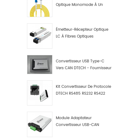
Optique Monomode À Un
Seul Cœur LC UPC
Émetteur-Récepteur Optique
LC À Fibres Optiques
10G/1,25G
Convertisseur USB Type-C
Vers CAN DTECH - Fournisseur
De Convertisseurs USB Type-
C Vers CAN
Kit Convertisseur De Protocole
DTECH RS485 RS232 RS422
Vers CAN Bus, Débogueur Et
Analyseur De Données USB
Type C Vers CAN
Module Adaptateur
Convertisseur USB-CAN
Industriel DTECH, Adaptateur
USB Type-C Vers Bus CAN,