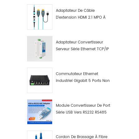
Adaptateur De Câble
D'extension HDMI 2.1 MPO À
Fibre Optique 8K
Adaptateur Convertisseur
Serveur Série Ethernet TCP/IP
RS422/RS485 Vers TCP/IP
Commutateur Ethernet
Industriel Gigabit 5 Ports Non
Administrable Plug And Play
Module Convertisseur De Port
Série USB Vers RS232 RS485
Avec Bouton-Poussoir
(bornier)
Cordon De Brassage À Fibre