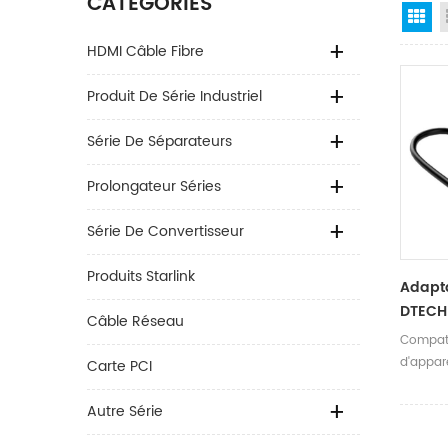
CATÉGORIES
Gr
HDMI Câble Fibre
Produit De Série Industriel
Série De Séparateurs
Prolongateur Séries
Série De Convertisseur
Produits Starlink
Adapta
DTECH
Câble Réseau
Vers R
Compati
Carte 
d'appare
Carte PCI
Win 8/
les ordi
Inform
tablette
Autre Série