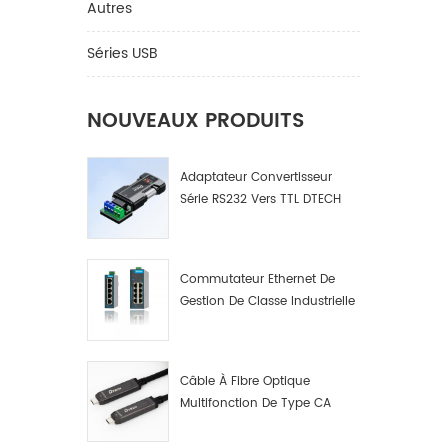
Autres
Séries USB
NOUVEAUX PRODUITS
Adaptateur Convertisseur
Série RS232 Vers TTL DTECH
IOT9005
Commutateur Ethernet De
Gestion De Classe Industrielle
4 8 16 Ports Fabricant De
Commutateurs De Réseau
Industriel
Câble À Fibre Optique
Multifonction De Type CA
Mâle A Mâle. Données Par
Fibre Optique Multifonction.