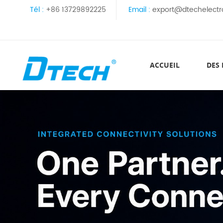
Tél :
+86 13729892225
Email :
export@dtechelectr
ACCUEIL
DES