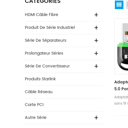
CATÉGORIES
Gr
HDMI Câble Fibre
Produit De Série Industriel
Série De Séparateurs
Prolongateur Séries
Série De Convertisseur
Produits Starlink
Adapta
5.0 Po
Câble Réseau
Sans F
Adaptat
sans fi
Carte PCI
WIN10 11,
Autre Série