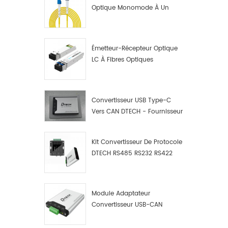
Optique Monomode À Un
Seul Cœur LC UPC
Émetteur-Récepteur Optique
LC À Fibres Optiques
10G/1,25G
Convertisseur USB Type-C
Vers CAN DTECH - Fournisseur
De Convertisseurs USB Type-
C Vers CAN
Kit Convertisseur De Protocole
DTECH RS485 RS232 RS422
Vers CAN Bus, Débogueur Et
Analyseur De Données USB
Type C Vers CAN
Module Adaptateur
Convertisseur USB-CAN
Industriel DTECH, Adaptateur
USB Type-C Vers Bus CAN,