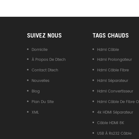
Convertisseur USB Type-C
Vers CAN
SUIVEZ NOUS
TAGS CHAUDS
Domicile
Hdmi Câble
À Propos De Dtech
Hdmi Prolongateur
Contact Dtech
Hdmi Câble Fibre
Nouvelles
Hdmi Séparateur
Blog
Hdmi Convertisseur
Plan Du Site
Hdmi Câble De Fibre O
XML
4k HDMI Séparateur
Câble HDMI 8K
USB À Rs232 Câble