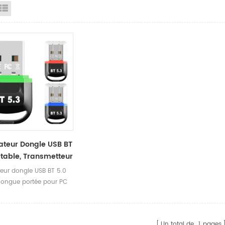
id View
List View
teur Dongle USB BT
rtable, Transmetteur
il PS5 Pour PC
eur dongle USB BT 5.0
l longue portée pour PC
 pilote gratuit
Un total de
1
pages