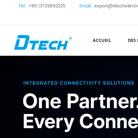
Tél :
+86 13729892225
Email :
export@dtechelectr
ACCUEIL
DES