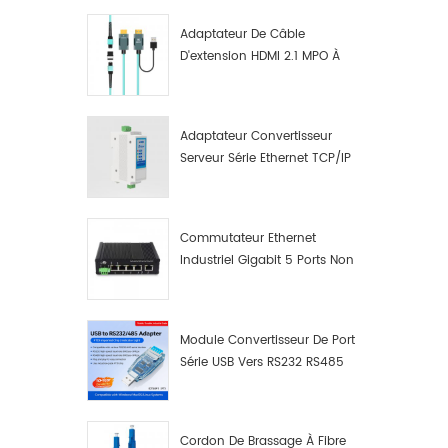
Adaptateur De Câble
D'extension HDMI 2.1 MPO À
Fibre Optique 8K
Adaptateur Convertisseur
Serveur Série Ethernet TCP/IP
RS422/RS485 Vers TCP/IP
Commutateur Ethernet
Industriel Gigabit 5 Ports Non
Administrable Plug And Play
Module Convertisseur De Port
Série USB Vers RS232 RS485
Avec Bouton-Poussoir
(bornier)
Cordon De Brassage À Fibre