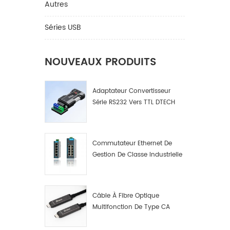
Autres
Séries USB
NOUVEAUX PRODUITS
Adaptateur Convertisseur
Série RS232 Vers TTL DTECH
IOT9005
Commutateur Ethernet De
Gestion De Classe Industrielle
4 8 16 Ports Fabricant De
Commutateurs De Réseau
Industriel
Câble À Fibre Optique
Multifonction De Type CA
Mâle A Mâle. Données Par
Fibre Optique Multifonction.