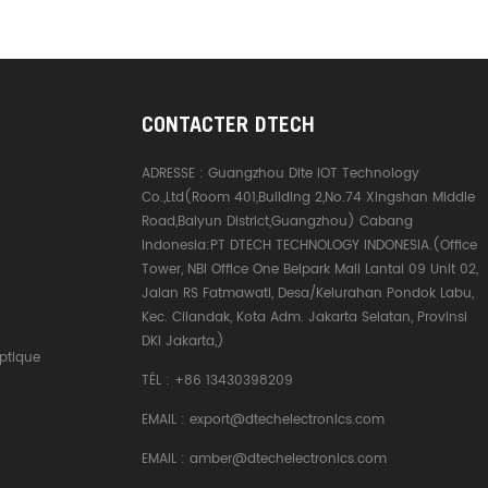
CONTACTER DTECH
ADRESSE :
Guangzhou Dite IOT Technology
Co.,Ltd(Room 401,Building 2,No.74 Xingshan Middle
Road,Baiyun District,Guangzhou) Cabang
Indonesia:PT DTECH TECHNOLOGY INDONESIA.(Office
Tower, NBI Office One Belpark Mall Lantai 09 Unit 02,
Jalan RS Fatmawati, Desa/Kelurahan Pondok Labu,
Kec. Cilandak, Kota Adm. Jakarta Selatan, Provinsi
DKI Jakarta,)
ptique
TÉL :
+86 13430398209
EMAIL :
export@dtechelectronics.com
EMAIL :
amber@dtechelectronics.com