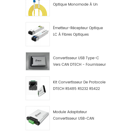
Optique Monomode À Un
Seul Cœur LC UPC
Émetteur-Récepteur Optique
LC À Fibres Optiques
10G/1,25G
Convertisseur USB Type-C
Vers CAN DTECH - Fournisseur
De Convertisseurs USB Type-
C Vers CAN
Kit Convertisseur De Protocole
DTECH RS485 RS232 RS422
Vers CAN Bus, Débogueur Et
Analyseur De Données USB
Type C Vers CAN
Module Adaptateur
Convertisseur USB-CAN
Industriel DTECH, Adaptateur
USB Type-C Vers Bus CAN,