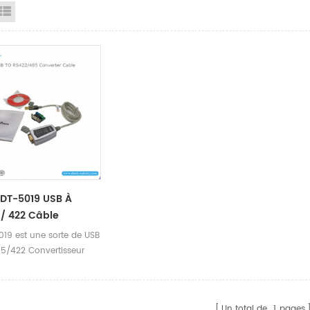
id View
List View
DT-5019 USB À
/ 422 Câble
019 est une sorte de USB
5/422 Convertisseur
ent industriel et aucun
de pouvoir.
Un total de
1
pages