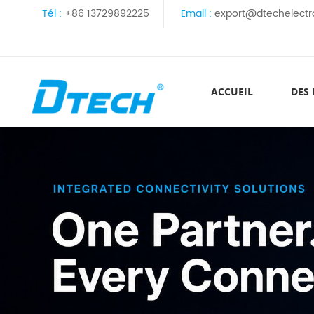
Tél :
+86 13729892225
Email :
export@dtechelectr
ACCUEIL
DES