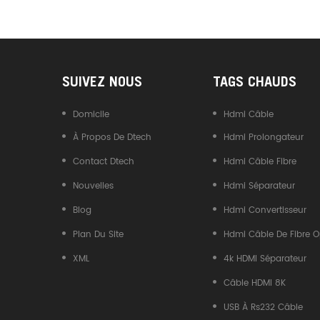
Convertisseur USB Type-C
Vers CAN
SUIVEZ NOUS
TAGS CHAUDS
Domicile
Hdmi Câble
À Propos De Dtech
Hdmi Prolongateur
Contact Dtech
Hdmi Câble Fibre
Nouvelles
Hdmi Séparateur
Blog
Hdmi Convertisseur
Plan Du Site
Hdmi Câble De Fibre O
XML
4k HDMI Séparateur
Câble HDMI 8K
USB À Rs232 Câble