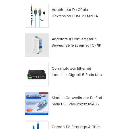
Adaptateur De Câble
D'extension HDMI 2.1 MPO À
Fibre Optique 8K
Adaptateur Convertisseur
Serveur Série Ethernet TCP/IP
RS422/RS485 Vers TCP/IP
Commutateur Ethernet
Industriel Gigabit 5 Ports Non
Administrable Plug And Play
Module Convertisseur De Port
Série USB Vers RS232 RS485
Avec Bouton-Poussoir
(bornier)
Cordon De Brassage À Fibre