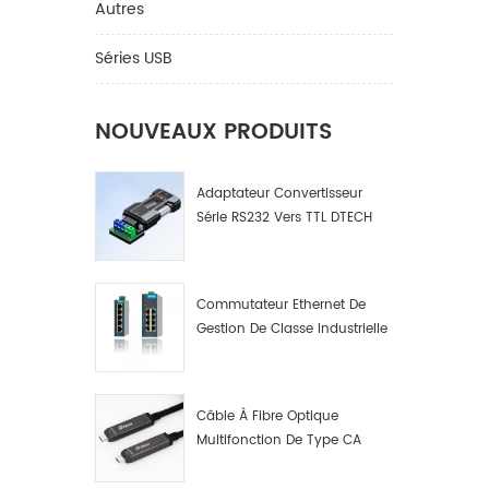
Autres
Séries USB
NOUVEAUX PRODUITS
Adaptateur Convertisseur
Série RS232 Vers TTL DTECH
IOT9005
Commutateur Ethernet De
Gestion De Classe Industrielle
4 8 16 Ports Fabricant De
Commutateurs De Réseau
Industriel
Câble À Fibre Optique
Multifonction De Type CA
Mâle A Mâle. Données Par
Fibre Optique Multifonction.