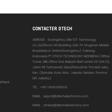
CONTACTER DTECH
ADRESSE :
Guangzhou Dite IOT Technology
Co.,Ltd(Room 401,Building 2,No.74 Xingshan Middle
Road,Baiyun District,Guangzhou) Cabang
Indonesia:PT DTECH TECHNOLOGY INDONESIA.(Office
Tower, NBI Office One Belpark Mall Lantai 09 Unit 02,
Jalan RS Fatmawati, Desa/Kelurahan Pondok Labu,
Kec. Cilandak, Kota Adm. Jakarta Selatan, Provinsi
DKI Jakarta,)
ptique
TÉL :
+86 13430398209
EMAIL :
export@dtechelectronics.com
EMAIL :
amber@dtechelectronics.com