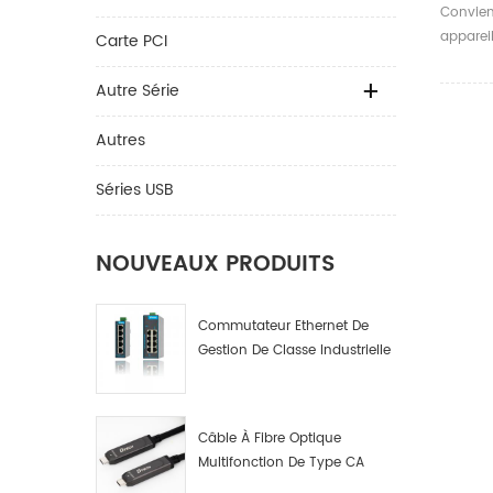
C Vers
Convien
Câble
apparei
Carte PCI
D'impr
appareil
Scanne
Autre Série
3m
Autres
Séries USB
NOUVEAUX PRODUITS
Commutateur Ethernet De
Gestion De Classe Industrielle
4 8 16 Ports Fabricant De
Commutateurs De Réseau
Industriel
Câble À Fibre Optique
Multifonction De Type CA
Mâle A Mâle. Données Par