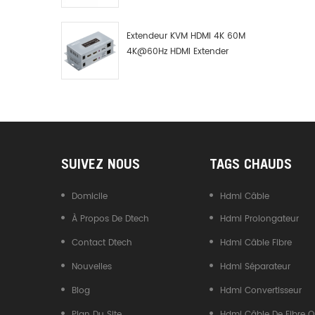
USB Type-C Vers Bus CAN,
Convertisseur USB Type-C
Extendeur KVM HDMI 4K 60M
Vers CAN
4K@60Hz HDMI Extender
7084A GS
SUIVEZ NOUS
TAGS CHAUDS
Domicile
Hdmi Câble
À Propos De Dtech
Hdmi Prolongateur
Contact Dtech
Hdmi Câble Fibre
Nouvelles
Hdmi Séparateur
Blog
Hdmi Convertisseur
Plan Du Site
Hdmi Câble De Fibre O