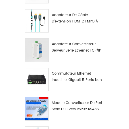
Fibre Optique Multifonction.
Adaptateur De Câble
D'extension HDMI 2.1 MPO À
Fibre Optique 8K
Adaptateur Convertisseur
Serveur Série Ethernet TCP/IP
RS422/RS485 Vers TCP/IP
Commutateur Ethernet
Industriel Gigabit 5 Ports Non
Administrable Plug And Play
Module Convertisseur De Port
Série USB Vers RS232 RS485
Avec Bouton-Poussoir
(bornier)