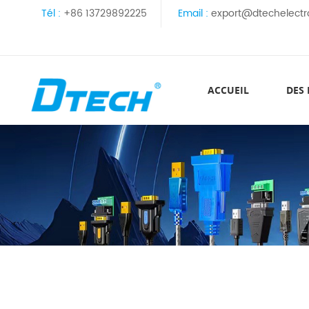
Tél :
+86 13729892225
Email :
export@dtechelectr
ACCUEIL
DES