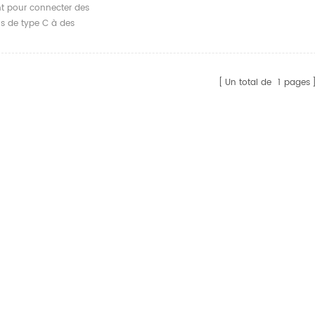
 USB Type B 2.0,
t pour connecter des
 De Données
ls de type C à des
imante Pour
s à port carré USB 2.0.
r Midi 1m 1.5m 2m
Un total de
1
pages