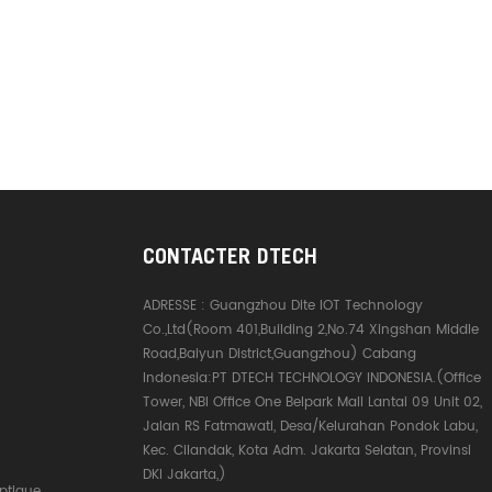
CONTACTER DTECH
ADRESSE :
Guangzhou Dite IOT Technology
Co.,Ltd(Room 401,Building 2,No.74 Xingshan Middle
Road,Baiyun District,Guangzhou) Cabang
Indonesia:PT DTECH TECHNOLOGY INDONESIA.(Office
Tower, NBI Office One Belpark Mall Lantai 09 Unit 02,
Jalan RS Fatmawati, Desa/Kelurahan Pondok Labu,
Kec. Cilandak, Kota Adm. Jakarta Selatan, Provinsi
DKI Jakarta,)
ptique