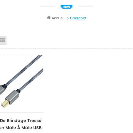
Accueil
Chercher
id View
List View
De Blindage Tressé
on Mâle À Mâle USB