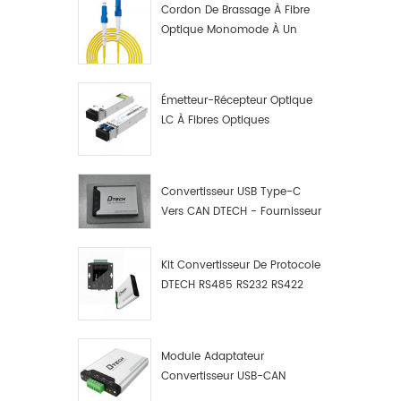
Cordon De Brassage À Fibre
Optique Monomode À Un
Seul Cœur LC UPC
Émetteur-Récepteur Optique
LC À Fibres Optiques
10G/1,25G
Convertisseur USB Type-C
Vers CAN DTECH - Fournisseur
De Convertisseurs USB Type-
C Vers CAN
Kit Convertisseur De Protocole
DTECH RS485 RS232 RS422
Vers CAN Bus, Débogueur Et
Analyseur De Données USB
Type C Vers CAN
Module Adaptateur
Convertisseur USB-CAN
Industriel DTECH, Adaptateur