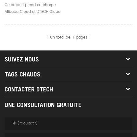
IP Convertisseur De
Ce produit prend en charge
Serveur Série Pour
Alibaba Cloud et DTECH Cloud.
Système De Contrôle
D'accès Ordinateur
Portable
Un total de
1
pages
SUIVEZ NOUS
TAGS CHAUDS
CONTACTER DTECH
UNE CONSULTATION GRATUITE